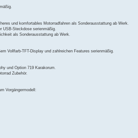
nmäßig.
eres und komfortables Motorradfahren als Sonderausstattung ab Werk.
er USB-Steckdose serienmäßig.
lichkeit als Sonderausstattung ab Werk.
oßem Vollfarb-TFT-Display und zahlreichen Features serienmäßig.
rophy und Option 719 Karakorum.
orrad Zubehör.
um Vorgängermodell: