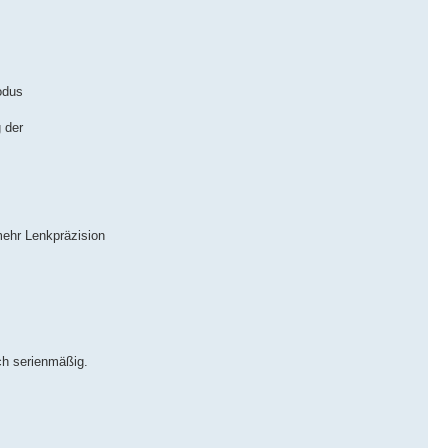
odus
 der
ehr Lenkpräzision
h serienmäßig.