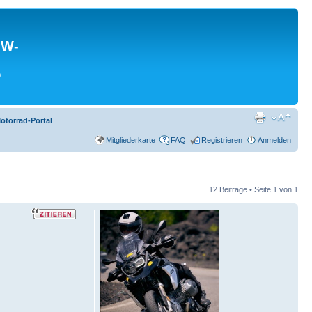
MW-
0
torrad-Portal
Mitgliederkarte
FAQ
Registrieren
Anmelden
12 Beiträge • Seite
1
von
1