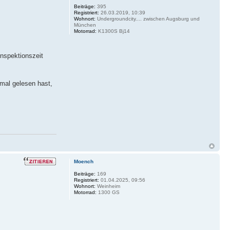
Beiträge:
395
Registriert:
26.03.2019, 10:39
Wohnort:
Undergroundcity.... zwischen Augsburg und
München
Motorrad:
K1300S Bj14
Inspektionszeit
n mal gelesen hast,
Moench
Beiträge:
169
Registriert:
01.04.2025, 09:56
Wohnort:
Weinheim
Motorrad:
1300 GS