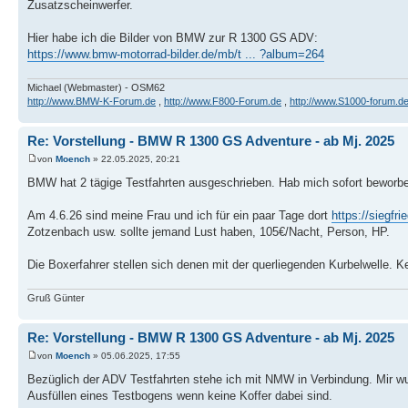
Zusatzscheinwerfer.
Hier habe ich die Bilder von BMW zur R 1300 GS ADV:
https://www.bmw-motorrad-bilder.de/mb/t ... ?album=264
Michael (Webmaster) - OSM62
http://www.BMW-K-Forum.de
,
http://www.F800-Forum.de
,
http://www.S1000-forum.d
Re: Vorstellung - BMW R 1300 GS Adventure - ab Mj. 2025
von
Moench
» 22.05.2025, 20:21
BMW hat 2 tägige Testfahrten ausgeschrieben. Hab mich sofort beworb
Am 4.6.26 sind meine Frau und ich für ein paar Tage dort
https://siegfr
Zotzenbach usw. sollte jemand Lust haben, 105€/Nacht, Person, HP.
Die Boxerfahrer stellen sich denen mit der querliegenden Kurbelwelle.
Gruß Günter
Re: Vorstellung - BMW R 1300 GS Adventure - ab Mj. 2025
von
Moench
» 05.06.2025, 17:55
Bezüglich der ADV Testfahrten stehe ich mit NMW in Verbindung. Mir wur
Ausfüllen eines Testbogens wenn keine Koffer dabei sind.