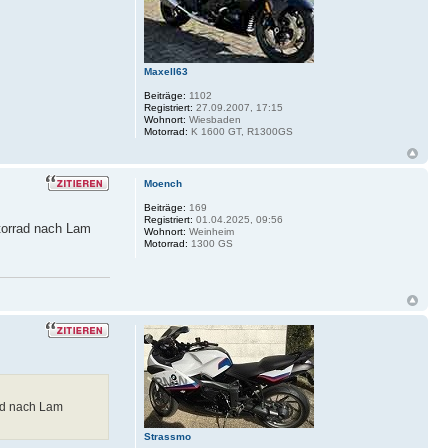
Maxell63
Beiträge:
1102
Registriert:
27.09.2007, 17:15
Wohnort:
Wiesbaden
Motorrad:
K 1600 GT, R1300GS
Moench
Beiträge:
169
Registriert:
01.04.2025, 09:56
otorrad nach Lam
Wohnort:
Weinheim
Motorrad:
1300 GS
rad nach Lam
Strassmo