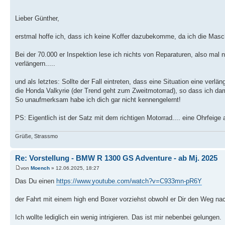
Lieber Günther,
erstmal hoffe ich, dass ich keine Koffer dazubekomme, da ich die Masc
Bei der 70.000 er Inspektion lese ich nichts von Reparaturen, also mal ni
verlängern.....
und als letztes: Sollte der Fall eintreten, dass eine Situation eine verlä
die Honda Valkyrie (der Trend geht zum Zweitmotorrad), so dass ich dam
So unaufmerksam habe ich dich gar nicht kennengelernt!
PS: Eigentlich ist der Satz mit dem richtigen Motorrad.... eine Ohrfeige 
Grüße, Strassmo
Re: Vorstellung - BMW R 1300 GS Adventure - ab Mj. 2025
von
Moench
» 12.06.2025, 18:27
Das Du einen
https://www.youtube.com/watch?v=C933mn-pR6Y
der Fahrt mit einem high end Boxer vorziehst obwohl er Dir den Weg na
Ich wollte lediglich ein wenig intrigieren. Das ist mir nebenbei gelungen.