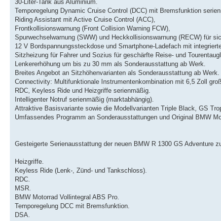
30-Liter-Tank aus Aluminium.
Temporegelung Dynamic Cruise Control (DCC) mit Bremsfunktion serie
Riding Assistant mit Active Cruise Control (ACC),
Frontkollisionswarnung (Front Collision Warning FCW),
Spurwechselwarnung (SWW) und Heckkollisionswarnung (RECW) für sich
12 V Bordspannungssteckdose und Smartphone-Ladefach mit integriert
Sitzheizung für Fahrer und Sozius für geschärfte Reise- und Tourentaug
Lenkererhöhung um bis zu 30 mm als Sonderausstattung ab Werk.
Breites Angebot an Sitzhöhenvarianten als Sonderausstattung ab Werk.
Connectivity: Multifunktionale Instrumentenkombination mit 6,5 Zoll gr
RDC, Keyless Ride und Heizgriffe serienmäßig.
Intelligenter Notruf serienmäßig (marktabhängig).
Attraktive Basisvariante sowie die Modellvarianten Triple Black, GS T
Umfassendes Programm an Sonderausstattungen und Original BMW Mot
Gesteigerte Serienausstattung der neuen BMW R 1300 GS Adventure z
Heizgriffe.
Keyless Ride (Lenk-, Zünd- und Tankschloss).
RDC.
MSR.
BMW Motorrad Vollintegral ABS Pro.
Temporegelung DCC mit Bremsfunktion.
DSA.