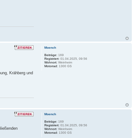
Moench
Beiträge:
169
Registriert:
01.04.2025, 09:56
Wohnort:
Weinheim
Motorrad:
1300 GS
ung, Krähberg und
Moench
Beiträge:
169
Registriert:
01.04.2025, 09:56
hließenden
Wohnort:
Weinheim
Motorrad:
1300 GS