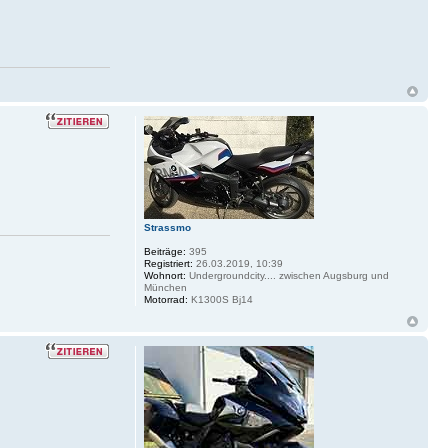
Strassmo
Beiträge:
395
Registriert:
26.03.2019, 10:39
Wohnort:
Undergroundcity.... zwischen Augsburg und
München
Motorrad:
K1300S Bj14