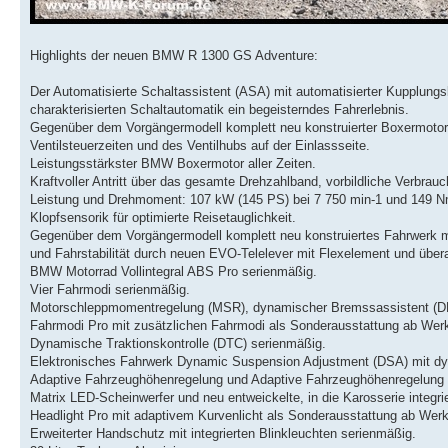
Highlights der neuen BMW R 1300 GS Adventure:
Der Automatisierte Schaltassistent (ASA) mit automatisierter Kupplungs
charakterisierten Schaltautomatik ein begeisterndes Fahrerlebnis.
Gegenüber dem Vorgängermodell komplett neu konstruierter Boxermotor
Ventilsteuerzeiten und des Ventilhubs auf der Einlassseite.
Leistungsstärkster BMW Boxermotor aller Zeiten.
Kraftvoller Antritt über das gesamte Drehzahlband, vorbildliche Verbrau
Leistung und Drehmoment: 107 kW (145 PS) bei 7 750 min-1 und 149 Nm
Klopfsensorik für optimierte Reisetauglichkeit.
Gegenüber dem Vorgängermodell komplett neu konstruiertes Fahrwerk 
und Fahrstabilität durch neuen EVO-Telelever mit Flexelement und über
BMW Motorrad Vollintegral ABS Pro serienmäßig.
Vier Fahrmodi serienmäßig.
Motorschleppmomentregelung (MSR), dynamischer Bremssassistent (DB
Fahrmodi Pro mit zusätzlichen Fahrmodi als Sonderausstattung ab Wer
Dynamische Traktionskontrolle (DTC) serienmäßig.
Elektronisches Fahrwerk Dynamic Suspension Adjustment (DSA) mit d
Adaptive Fahrzeughöhenregelung und Adaptive Fahrzeughöhenregelung 
Matrix LED-Scheinwerfer und neu entweickelte, in die Karosserie integr
Headlight Pro mit adaptivem Kurvenlicht als Sonderausstattung ab Werk
Erweiterter Handschutz mit integrierten Blinkleuchten serienmäßig.