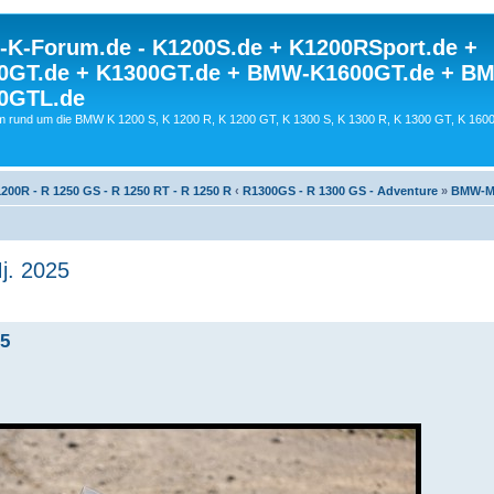
K-Forum.de - K1200S.de + K1200RSport.de +
0GT.de + K1300GT.de + BMW-K1600GT.de + B
0GTL.de
 rund um die BMW K 1200 S, K 1200 R, K 1200 GT, K 1300 S, K 1300 R, K 1300 GT, K 160
200R - R 1250 GS - R 1250 RT - R 1250 R
‹
R1300GS - R 1300 GS - Adventure
»
BMW-Mo
j. 2025
25