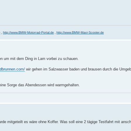
e
,
http://www.BMW-Motorrad-Portal.de
,
http://www.BMW-Maxi-Scooter.de
en um mit dem Ding in Lam vorbei zu schauen.
iedbrunnen.com/
wir gehen im Salzwasser baden und brausen durch die Umgeb
 Keine Sorge das Abendessen wird warmgehalten.
de mitgeteilt es wäre ohne Koffer. Was soll eine 2 tägige Testfahrt mit ansc