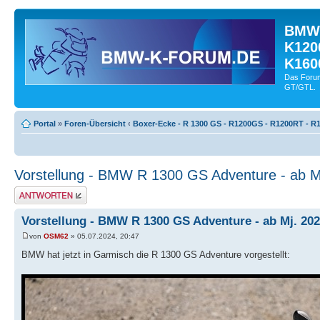
BMW-
K120
K160
Das Forum
GT/GTL.
Portal
»
Foren-Übersicht
‹
Boxer-Ecke - R 1300 GS - R1200GS - R1200RT - R1
Vorstellung - BMW R 1300 GS Adventure - ab M
Antwort schreiben
Vorstellung - BMW R 1300 GS Adventure - ab Mj. 20
von
OSM62
» 05.07.2024, 20:47
BMW hat jetzt in Garmisch die R 1300 GS Adventure vorgestellt: